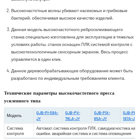
Высокочастотные волны убивают насекомых и грибковые
бактерий, обеспечивая высокое качество изделий.
Данная модель высокочастотного ребросклеивающего
станка специально изготовлена для эксплуатации в тяжелых
условиях работы, станок оснащен ПЛК системой контроля с
высокотехнологичным сенсорным экраном. Весь процесс
управляется в один клик.
Данное деревообрабатывающее оборудование может быть
разработано по индивидуальным требованиям клиента.
Технические параметры высокочастотного пресса
усиленного типа
GJB-PI-59A-
GJB-PV-
GJB-PIX-
GJB-PL-
Модель
JY
79LA-JY
65A-JY
167A-JY
Система
Автомат.система контроля ПЛК, самодиагностика на
контроля
ошибки, аварийная система и система оповещения