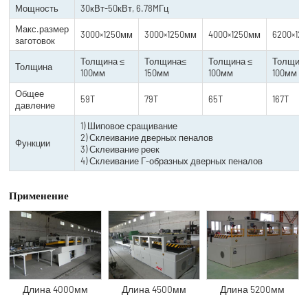
Мощность
30кВт-50кВт, 6.78MГц
Макс.размер
3000×1250мм
3000×1250мм
4000×1250мм
6200×12
заготовок
Толщина ≤
Толщина≤
Толщина ≤
Толщин
Толщина
100мм
150мм
100мм
100мм
Общее
59T
79T
65T
167T
давление
1) Шиповое сращивание
2) Склеивание дверных пеналов
Функции
3) Склеивание реек
4) Склеивание Г-образных дверных пеналов
Применение
Длина 4000мм
Длина 4500мм
Длина 5200мм