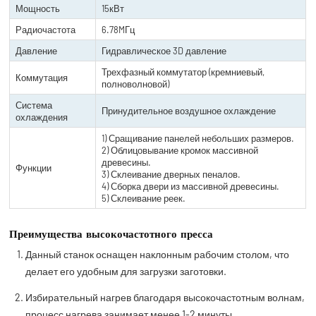
Мощность
15кВт
Радиочастота
6.78MГц
Давление
Гидравлическое 3D давление
Трехфазный коммутатор (кремниевый,
Коммутация
полноволновой)
Система
Принудительное воздушное охлаждение
охлаждения
1) Сращивание панелей небольших размеров.
2) Облицовывание кромок массивной
древесины.
Функции
3) Склеивание дверных пеналов.
4) Сборка двери из массивной древесины.
5) Склеивание реек.
Преимущества высокочастотного пресса
Данный станок оснащен наклонным рабочим столом, что
делает его удобным для загрузки заготовки.
Избирательный нагрев благодаря высокочастотным волнам,
процесс нагрева занимает менее 1-2 минуты.