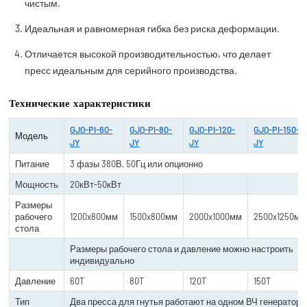
чистым.
Идеальная и равномерная гибка без риска деформации.
Отличается высокой производительностью, что делает
пресс идеальным для серийного производства.
Технические характеристики
GJQ-PI-60-
GJQ-PI-80-
GJQ-PI-120-
GJQ-PI-150-
Модель
JY
JY
JY
JY
Питание
3 фазы 380В, 50Гц или опционно
Мощность
20кВт-50кВт
Размеры
рабочего
1200x800мм
1500x800мм
2000x1000мм
2500x1250мм
стола
Размеры рабочего стола и давление можно настроить
индивидуально
Давление
60T
80T
120T
150T
Тип
Два пресса для гнутья работают на одном ВЧ генераторе