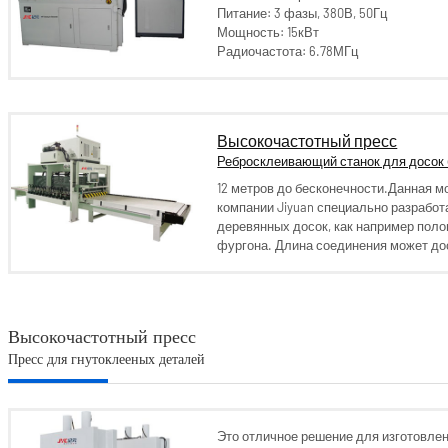
Питание: 3 фазы, 380В, 50Гц
Мощность: 15кВт
Радиочастота: 6.78МГц
Высокочастотный пресс
Ребросклеивающий станок для досок
12 метров до бесконечности.Данная м
компании Jiyuan специально разрабо
деревянных досок, как например поло
фургона. Длина соединения может дос
Высокочастотный пресс
Пресс для гнутоклееных деталей
Это отличное решение для изготовле