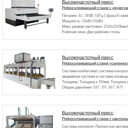
Высокочастотный пресс
Ребросклеивающий станок с двумя р
Питание: AC, 380В, 50Гц 3 фазы (5 ка
Мощность: 20кВт/30кВт
Макс.размер заготовки: 2500x1300(мм)
Рабочая зона: Две рабочие столы
Высокочастотный пресс
Ребросклеивающий станок усиленног
Система конАвтомат.система контрол
аварийная система и система оповещ
Толщина: Толщина ≤ 100мм, Толщина 
Общее давление: 59T, 79T, 65T, 167T
Высокочастотный пресс
Ребросклеивающий станок с наклонн
Система контроля: Полностью автом