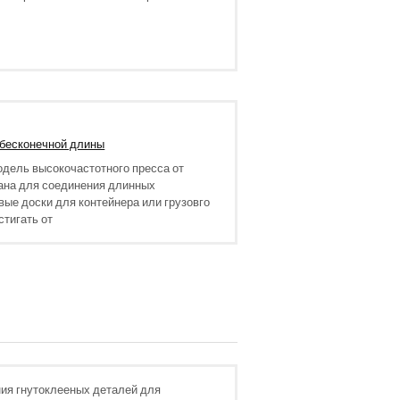
 бесконечной длины
одель высокочастотного пресса от
тана для соединения длинных
вые доски для контейнера или грузовго
тигать от
ния гнутоклееных деталей для