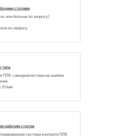
абочими столами
бель или больше по запросу)
 или по запросу
о типа
я ПЛК, самодиагностика на ошибки,
ения
≤ 150мм
ым рабочим столом
атизированная система контроля ПЛК