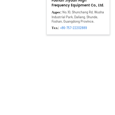
Foshan Jiyuan High
Frequency Equipment Co., Ltd.
Адрес:
No.10, Shunchang Rd, Wusha
Industrial Park, Daliang, Shunde,
Foshan, Guangdong Province.
Тел.:
+86-757-22202889