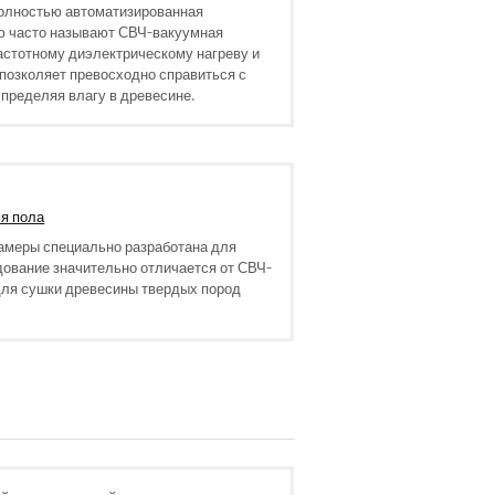
олностью автоматизированная
ю часто называют СВЧ-вакуумная
астотному диэлектрическому нагреву и
позколяет превосходно справиться с
пределяя влагу в древесине.
ля пола
амеры специально разработана для
дование значительно отличается от СВЧ-
для сушки древесины твердых пород