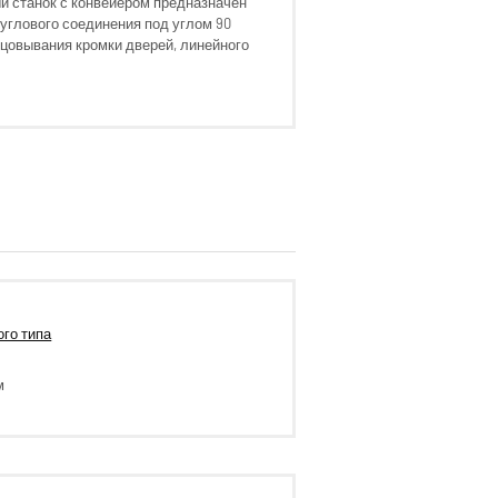
 станок с конвейером предназначен
углового соединения под углом 90
ицовывания кромки дверей, линейного
го типа
м